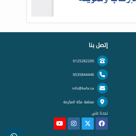
إتصل بنا
0125282200
0535844446
info@kafa.sa
منطقة مكة المكرمة
تجدنا على