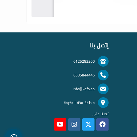
إتصل بنا
0125282200
0535844446
info@kafa.sa
منطقة مكة المكرمة
تجدنا على