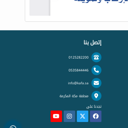
إتصل بنا
0125282200
0535844446
info@kafa.sa
منطقة مكة المكرمة
تجدنا على