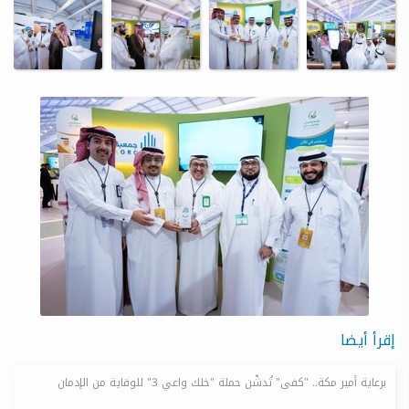
إقرأ أيضا
برعاية أمير مكة.. "كفى" تُدشّن حملة "خلك واعي 3" للوقاية من الإدمان