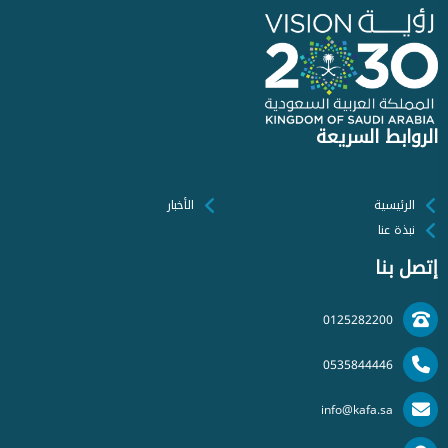
الروابط السريعة
الرئيسية
الأخبار
نبذة عنا
إتصل بنا
0125282200
0535844446
info@kafa.sa