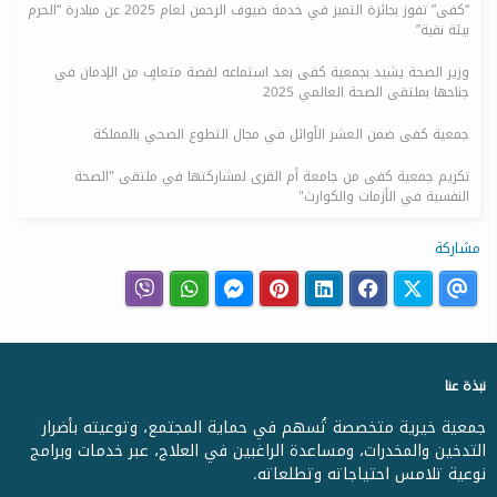
“كفى” تفوز بجائزة التميز في خدمة ضيوف الرحمن لعام 2025 عن مبادرة “الحرم
بيئة نقية”
وزير الصحة يشيد بجمعية كفى بعد استماعه لقصة متعافٍ من الإدمان في
جناحها بملتقى الصحة العالمي 2025
جمعية كفى ضمن العشر الأوائل في مجال التطوع الصحي بالمملكة
تكريم جمعية كفى من جامعة أم القرى لمشاركتها في ملتقى "الصحة
النفسية في الأزمات والكوارث"
مشاركة
نبذة عنا
جمعية خيرية متخصصة تُسهم في حماية المجتمع، وتوعيته بأضرار
التدخين والمخدرات، ومساعدة الراغبين في العلاج، عبر خدمات وبرامج
نوعية تلامس احتياجاته وتطلعاته.