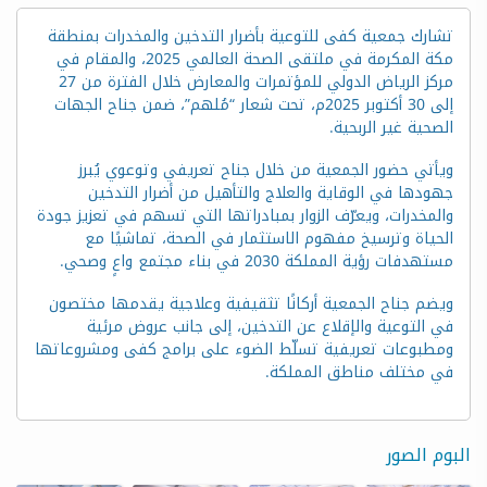
تشارك جمعية كفى للتوعية بأضرار التدخين والمخدرات بمنطقة
مكة المكرمة في ملتقى الصحة العالمي 2025، والمقام في
مركز الرياض الدولي للمؤتمرات والمعارض خلال الفترة من 27
إلى 30 أكتوبر 2025م، تحت شعار “مُلهم”، ضمن جناح الجهات
الصحية غير الربحية.
ويأتي حضور الجمعية من خلال جناح تعريفي وتوعوي يُبرز
جهودها في الوقاية والعلاج والتأهيل من أضرار التدخين
والمخدرات، ويعرّف الزوار بمبادراتها التي تسهم في تعزيز جودة
الحياة وترسيخ مفهوم الاستثمار في الصحة، تماشيًا مع
مستهدفات رؤية المملكة 2030 في بناء مجتمع واعٍ وصحي.
ويضم جناح الجمعية أركانًا تثقيفية وعلاجية يقدمها مختصون
في التوعية والإقلاع عن التدخين، إلى جانب عروض مرئية
ومطبوعات تعريفية تسلّط الضوء على برامج كفى ومشروعاتها
في مختلف مناطق المملكة.
البوم الصور