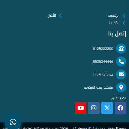
الرئيسية
الأخبار
نبذة عنا
إتصل بنا
0125282200
0535844446
info@kafa.sa
منطقة مكة المكرمة
تجدنا على
جميع الحقوق محفوظة © جمعية كفى 2026
تصميم و تطوير:
آفاق العالمية لنظم المعلومات